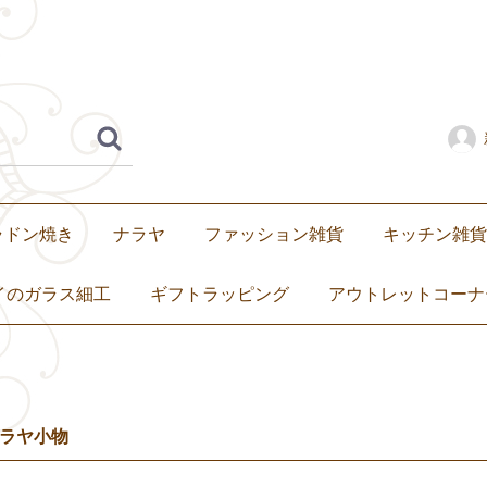
ラドン焼き
ナラヤ
ファッション雑貨
キッチン雑貨
水着・サンダル
スカーフ
子ども服
バッグ
ポーチ
財布・コインケース
携帯用爪楊枝入れ
その他
琺瑯（ホーロ
セラドン焼き
ベンジャロン
食器
マグカップ・
カトラリー・
箸置き
ミトン
卓上小物
トートバ
ショルダ
ハンドバ
エコバッ
子ども用
イのガラス細工
ギフトラッピング
アウトレットコーナ
ラヤ小物