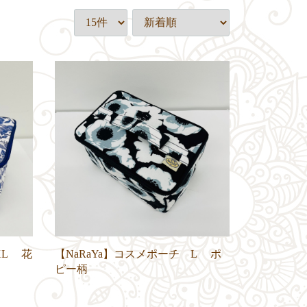
XL 花
【NaRaYa】コスメポーチ L ポ
ピー柄