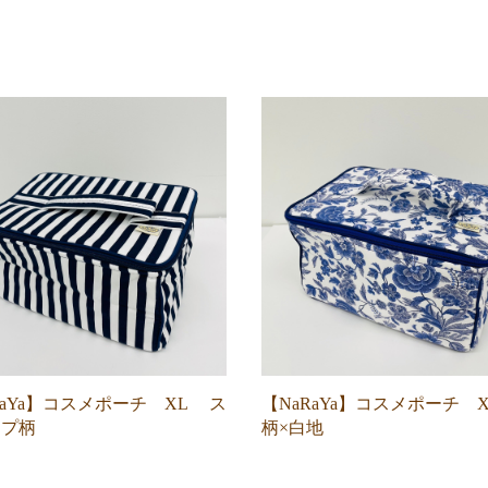
RaYa】コスメポーチ XL ス
【NaRaYa】コスメポーチ 
イプ柄
柄×白地