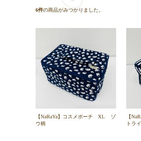
6
件
の商品がみつかりました。
【NaRaYa】コスメポーチ XL ゾ
【Na
ウ柄
トラ