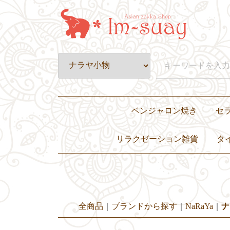
ベンジャロン焼き
セ
皿・プレート
壺・小物入れ
置物・オブジェ
カップ&ソーサー・グラス
ティーセット・ディナーセット
リラクゼーション雑貨
タ
繭玉
アロマ
キャンドル
全商品
ブランドから探す
NaRaYa
ナ