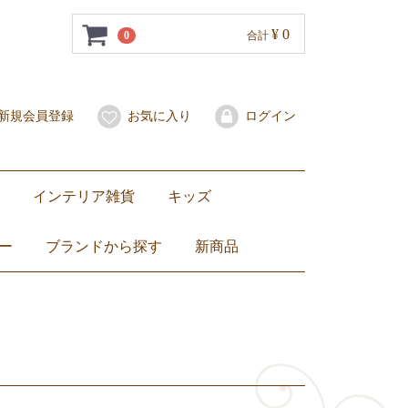
¥ 0
0
合計
新規会員登録
お気に入り
ログイン
インテリア雑貨
キッズ
ー）
焼き
グラス
お箸
ッグ
ーバッグ
ッグ
グ
バッグ
置き物・ぬいぐるみ
小物入れ・花瓶
灰皿
照明
キャンドル
クッションカバー
その他
ZEBRA（ ゼブラ）ステンレス製ランチボックス弁当箱
ランチョンマット・コースター
子ども服
バッグ
おもちゃ・ぬいぐるみ
食器
トップス
ボトムス
ワンピー
セットア
ー
ブランドから探す
新商品
ベンジャロン焼き
セラドン焼き
ブルーホワイト
Jim Thompson
DEAN & DELUCA
NaRaYa
ZEBRA（ ゼブラ）
others
Dharamantra（ダラモントラ）
ティーセット
ワイングラス
カップ&ソーサー
お皿
バッグ
その他バッグ
ファブリックポーチ
ナラヤ小物
ぬいぐるみ