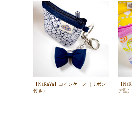
【NaRaYa】コインケース（リボン
【Na
付き）
ア型