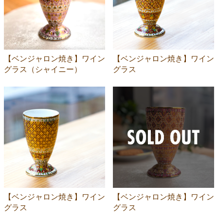
【ベンジャロン焼き】ワイン
【ベンジャロン焼き】ワイン
グラス（シャイニー）
グラス
【ベンジャロン焼き】ワイン
【ベンジャロン焼き】ワイン
グラス
グラス