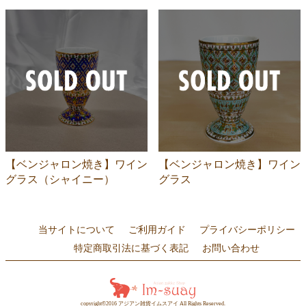
【ベンジャロン焼き】ワイン
【ベンジャロン焼き】ワイン
グラス（シャイニー）
グラス
当サイトについて
ご利用ガイド
プライバシーポリシー
特定商取引法に基づく表記
お問い合わせ
copyright©2016 アジアン雑貨イムスアイ All Rights Reserved.