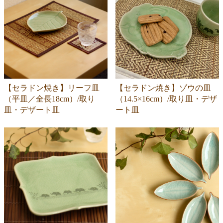
【セラドン焼き】リーフ皿
【セラドン焼き】ゾウの皿
（平皿／全長18cm）/取り
（14.5×16cm）/取り皿・デザ
皿・デザート皿
ート皿