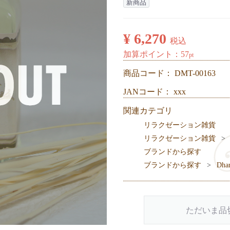
新商品
¥ 6,270
税込
加算ポイント：
57
pt
商品コード：
DMT-00163
JANコード： xxx
関連カテゴリ
リラクゼーション雑貨
リラクゼーション雑貨
ブランドから探す
ブランドから探す
Dh
ただいま品