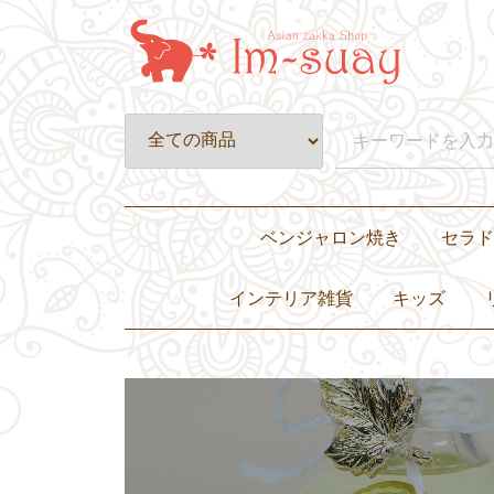
ベンジャロン焼き
セラド
皿・プレート
壺・小物入れ
置物・オブジェ
カップ&ソーサー・グラス
ティーセット・ディナーセット
インテリア雑貨
キッズ
置き物・ぬいぐるみ
小物入れ・花瓶
灰皿
照明
キャンドル
クッションカバー
その他
子ども服
バッグ
おもちゃ・ぬ
食器