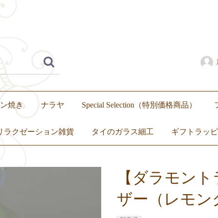
ン焼き
ナラヤ
Special Selection（特別価格商品）
リラクゼーション雑貨
タイのガラス細工
ギフトラッピ
いぐるみ
繭玉
アロマ
キャンドル
トップス
ボトムス
ワンピース
セットアップ
【ダラモント
ザー（レモング