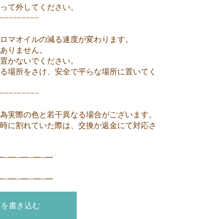
持って外してください。
−−−−−−−−−
ロマオイルの減る速度が変わります。
ありません。
に置かないでください。
る場所をさけ、安全で平らな場所に置いてく
−−−−−−−−−
為実際の色と若干異なる場合がございます。
時に割れていた際は、交換か返金にて対応さ
━−━−━−━−━
━−━−━−━−━
トを書き込む