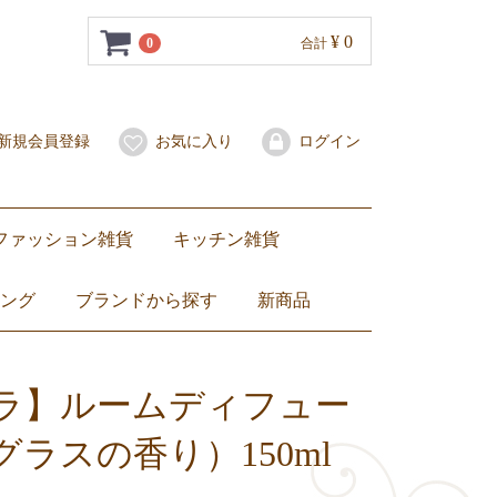
¥ 0
0
合計
新規会員登録
お気に入り
ログイン
ファッション雑貨
キッチン雑貨
水着・サンダル
スカーフ
子ども服
バッグ
ポーチ
財布・コインケース
携帯用爪楊枝入れ
その他
琺瑯（ホーロー）
セラドン焼き
ベンジャロン焼き
食器
マグカップ・グラス
カトラリー・お箸
箸置き
ミトン
卓上小物
トートバッグ
ショルダーバッグ
ハンドバッグ
エコバッグ
子ども用バッグ
ZEBRA（ ゼブラ）ステンレス製ランチボックス弁当箱
ランチョンマット・コースター
ング
ブランドから探す
新商品
ベンジャロン焼き
セラドン焼き
ブルーホワイト
Jim Thompson
DEAN & DELUCA
NaRaYa
ZEBRA（ ゼブラ）
others
Dharamantra（ダラモントラ）
ティーセット
ワイングラス
カップ&ソーサー
お皿
バッグ
その他バッグ
ファブリックポーチ
ナラヤ小物
ぬいぐるみ
ラ】ルームディフュー
ラスの香り）150ml