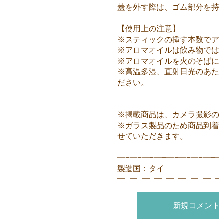
蓋を外す際は、ゴム部分を
−−−−−−−−−−−−−−−−−−−−−−−
【使用上の注意】
※スティックの挿す本数でア
※アロマオイルは飲み物では
※アロマオイルを火のそば
※高温多湿、直射日光のあた
ださい。
−−−−−−−−−−−−−−−−−−−−−−−
※掲載商品は、カメラ撮影の
※ガラス製品のため商品到着
せていただきます。
━−━−━−━−━−━−━−━−
製造国：タイ
━−━−━−━−━−━−━−━−
新規コメン