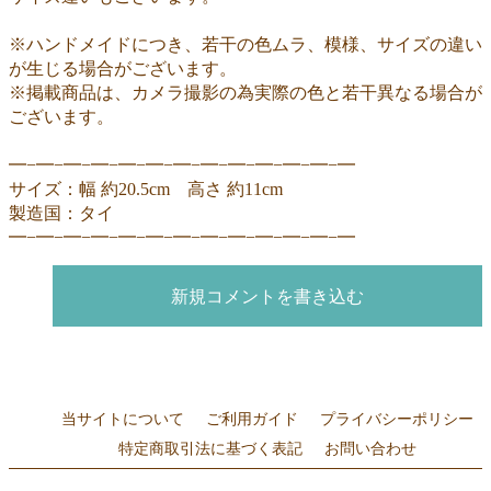
※ハンドメイドにつき、若干の色ムラ、模様、サイズの違い
が生じる場合がございます。
※掲載商品は、カメラ撮影の為実際の色と若干異なる場合が
ございます。
━−━−━−━−━−━−━−━−━−━−━−━−━
サイズ：幅 約20.5cm 高さ 約11cm
製造国：タイ
━−━−━−━−━−━−━−━−━−━−━−━−━
新規コメントを書き込む
当サイトについて
ご利用ガイド
プライバシーポリシー
特定商取引法に基づく表記
お問い合わせ