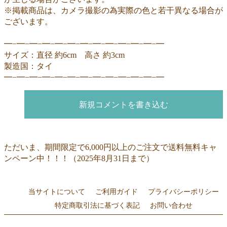
※掲載商品は、カメラ撮影の為実際の色と若干異なる場合が
ございます。
━−━−━−━−━−━−━−━−━−━−━−━−━
サイズ：直径 約6cm 高さ 約3cm
製造国：タイ
━−━−━−━−━−━−━−━−━−━−━−━−━
新規コメントを書き込む
ただいま、期間限定で6,000円以上のご注文で送料無料キャ
ンペーン中！！！（2025年8月31日まで）
当サイトについて
ご利用ガイド
プライバシーポリシー
特定商取引法に基づく表記
お問い合わせ