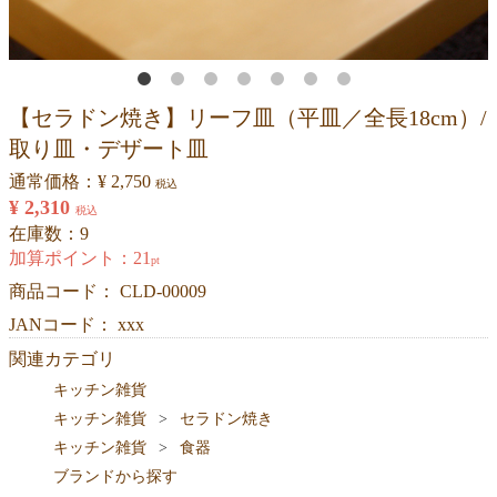
【セラドン焼き】リーフ皿（平皿／全長18cm）/
取り皿・デザート皿
通常価格：
¥ 2,750
税込
¥ 2,310
税込
在庫数：9
加算ポイント：
21
pt
商品コード：
CLD-00009
JANコード： xxx
関連カテゴリ
キッチン雑貨
キッチン雑貨
セラドン焼き
キッチン雑貨
食器
ブランドから探す