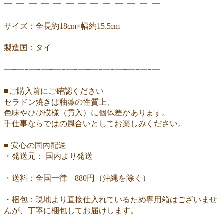
━−━−━−━−━−━−━−━−━−━−━−━−━
サイズ：全長約18cm×幅約15.5cm
製造国：タイ
━−━−━−━−━−━−━−━−━−━−━−━−━
■ご購入前にご確認ください
セラドン焼きは釉薬の性質上、
色味やひび模様（貫入）に個体差があります。
手仕事ならではの風合いとしてお楽しみください。
■ 安心の国内配送
・発送元： 国内より発送
・送料：全国一律 880円（沖縄を除く）
・梱包：現地より直接仕入れているため専用箱はございませ
んが、丁寧に梱包してお届けします。