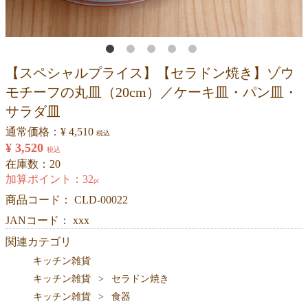
【スペシャルプライス】【セラドン焼き】ゾウ
モチーフの丸皿（20cm）／ケーキ皿・パン皿・
サラダ皿
通常価格：
¥ 4,510
税込
¥ 3,520
税込
在庫数：20
加算ポイント：
32
pt
商品コード：
CLD-00022
JANコード： xxx
関連カテゴリ
キッチン雑貨
キッチン雑貨
セラドン焼き
キッチン雑貨
食器