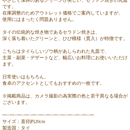
やさしく深みのあるグリーンが美しい、セラドン焼きの丸皿
です。
在庫調整のためアウトレット価格でご案内していますが、
使用にはまったく問題ありません。
タイの伝統的な焼き物であるセラドン焼きは、
深く落ち着いたグリーンと、ひび模様（貫入）が特徴です。
こちらはタイらしいゾウ柄があしらわれた丸皿で、
主菜・副菜・デザートなど、幅広いお料理にお使いいただけ
ます。
日常使いはもちろん、
食卓のアクセントとしてもおすすめの一枚です。
※掲載商品は、カメラ撮影の為実際の色と若干異なる場合が
ございます。
━−━−━−━−━−━−━−━−━−━−━−━−━
サイズ：直径約20cm
製造国：タイ