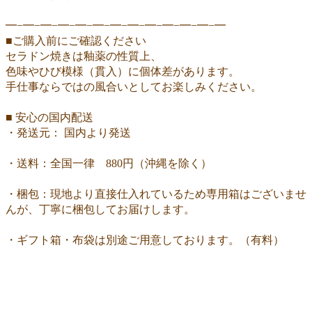
━−━−━−━−━−━−━−━−━−━−━−━−━
■ご購入前にご確認ください
セラドン焼きは釉薬の性質上、
色味やひび模様（貫入）に個体差があります。
手仕事ならではの風合いとしてお楽しみください。
■ 安心の国内配送
・発送元： 国内より発送
・送料：全国一律 880円（沖縄を除く）
・梱包：現地より直接仕入れているため専用箱はございませ
んが、丁寧に梱包してお届けします。
・ギフト箱・布袋は別途ご用意しております。（有料）