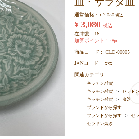
皿・サラダ皿
通常価格：
¥ 3,080
税込
¥ 3,080
税込
在庫数：16
加算ポイント：
28
pt
商品コード：
CLD-00005
JANコード： xxx
関連カテゴリ
キッチン雑貨
キッチン雑貨
セラド
キッチン雑貨
食器
ブランドから探す
ブランドから探す
セ
セラドン焼き