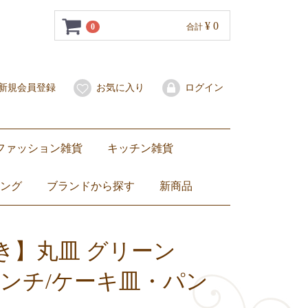
¥ 0
0
合計
新規会員登録
お気に入り
ログイン
ファッション雑貨
キッチン雑貨
水着・サンダル
スカーフ
子ども服
バッグ
ポーチ
財布・コインケース
携帯用爪楊枝入れ
その他
琺瑯（ホーロー）
セラドン焼き
ベンジャロン焼き
食器
マグカップ・グラス
カトラリー・お箸
箸置き
ミトン
卓上小物
トートバッグ
ショルダーバッグ
ハンドバッグ
エコバッグ
子ども用バッグ
ZEBRA（ ゼブラ）ステンレス製ランチボックス弁当箱
ランチョンマット・コースター
ング
ブランドから探す
新商品
ベンジャロン焼き
セラドン焼き
ブルーホワイト
Jim Thompson
DEAN & DELUCA
NaRaYa
ZEBRA（ ゼブラ）
others
Dharamantra（ダラモントラ）
ティーセット
ワイングラス
カップ&ソーサー
お皿
バッグ
その他バッグ
ファブリックポーチ
ナラヤ小物
ぬいぐるみ
き】丸皿 グリーン
5インチ/ケーキ皿・パン