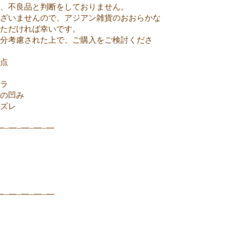
、不良品と判断をしておりません。
ざいませんので、アジアン雑貨のおおらかな
いただければ幸いです。
分考慮された上で、ご購入をご検討くださ
点
ラ
の凹み
ズレ
━−━−━−━−━
━−━−━−━−━