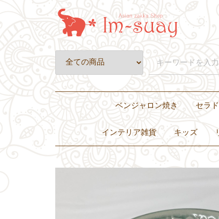
ベンジャロン焼き
セラド
皿・プレート
壺・小物入れ
置物・オブジェ
カップ&ソーサー・グラス
ティーセット・ディナーセット
インテリア雑貨
キッズ
置き物・ぬいぐるみ
小物入れ・花瓶
灰皿
照明
キャンドル
クッションカバー
その他
子ども服
バッグ
おもちゃ・ぬ
食器