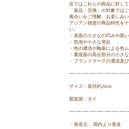
店ではこれらの商品に対して
「返品・交換」の対象ではご
風合いをご理解、お楽しみ
アジアン雑貨の商品特性を十
い。
・表面の小さなの凹みや黒い
・気泡や小さな突起
・色の濃淡や釉薬による色ム
・裏底面の高台部分の小さな
・ブランドマークの濃淡及び
━−━−━−━−━−━−━−━−
サイズ：直径約20cm
製造国：タイ
━−━−━−━−━−━−━−━−
・発送元： 国内より発送