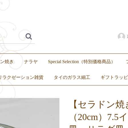
ン焼き
ナラヤ
Special Selection（特別価格商品）
リラクゼーション雑貨
タイのガラス細工
ギフトラッピ
いぐるみ
繭玉
アロマ
キャンドル
トップス
ボトムス
ワンピース
セットアップ
【セラドン焼
（20cm）7.