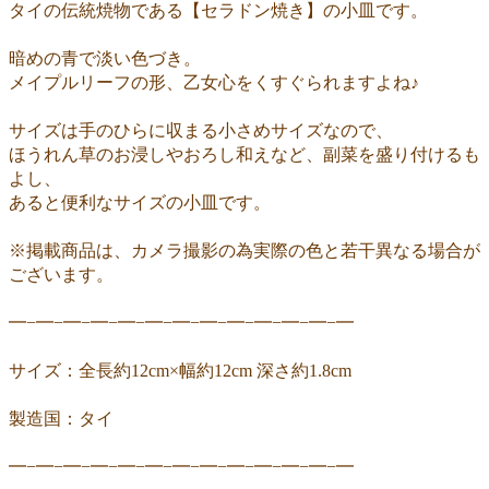
タイの伝統焼物である【セラドン焼き】の小皿です。
暗めの青で淡い色づき。
メイプルリーフの形、乙女心をくすぐられますよね♪
サイズは手のひらに収まる小さめサイズなので、
ほうれん草のお浸しやおろし和えなど、副菜を盛り付けるも
よし、
あると便利なサイズの小皿です。
※掲載商品は、カメラ撮影の為実際の色と若干異なる場合が
ございます。
━−━−━−━−━−━−━−━−━−━−━−━−━
サイズ：全長約12cm×幅約12cm 深さ約1.8cm
製造国：タイ
━−━−━−━−━−━−━−━−━−━−━−━−━